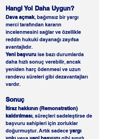
Hangi Yol Daha Uygun?
Dava açmak
, bağımsız bir yargı 
merci tarafından kararın 
incelenmesini sağlar ve özellikle 
reddin hukuki dayanağı zayıfsa 
avantajlıdır.
Yeni başvuru
 ise bazı durumlarda 
daha hızlı sonuç verebilir, ancak 
yeniden harç ödenmesi ve uzun 
randevu süreleri gibi dezavantajları 
vardır.
Sonuç
İtiraz hakkının (Remonstration) 
kaldırılması
, süreçleri sadeleştirse de 
başvuru sahipleri için zorluklar 
doğurmuştur. Artık sadece 
yargı 
yolu
 veya 
yeni başvuru
 gibi sınırlı 