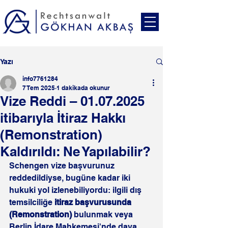
Yazı
info7761284
7 Tem 2025
1 dakikada okunur
Vize Reddi – 01.07.2025
itibarıyla İtiraz Hakkı
(Remonstration)
Kaldırıldı: Ne Yapılabilir?
Schengen vize başvurunuz 
reddedildiyse, bugüne kadar iki 
hukuki yol izlenebiliyordu: ilgili dış 
temsilciliğe 
itiraz başvurusunda 
(Remonstration)
 bulunmak veya 
Berlin İdare Mahkemesi'nde dava 